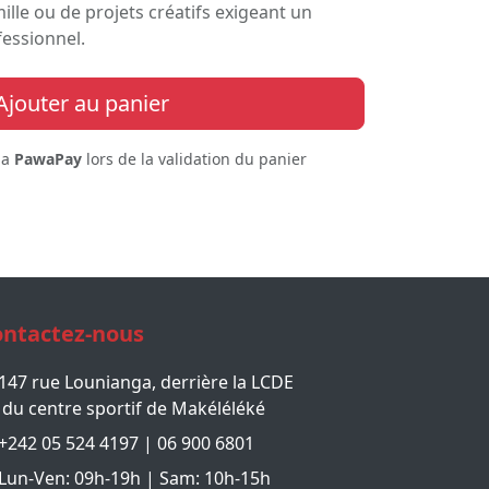
ille ou de projets créatifs exigeant un
fessionnel.
Ajouter au panier
ia
PawaPay
lors de la validation du panier
ntactez-nous
147 rue Lounianga, derrière la LCDE
du centre sportif de Makéléléké
+242 05 524 4197 | 06 900 6801
Lun-Ven: 09h-19h | Sam: 10h-15h