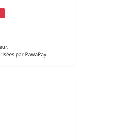
)
eur.
urisées par PawaPay.