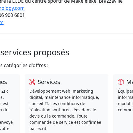
re la LCDE du centre sportif de Makéléléké, Brazzaville
nology.com
06 900 6801
om
t services proposés
 catégories d'offres :
ues
Services
Ma
 ZIP,
Développement web, marketing
Équipe
s,
digital, maintenance informatique,
informa
n est
conseil IT. Les conditions de
modalit
n du
réalisation sont précisées dans le
commun
devis ou la commande. Toute
 envoyé
commande de service est confirmée
votre
par écrit.