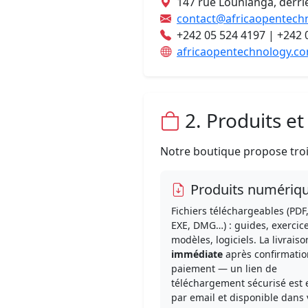
147 rue Lounianga, derriè
contact@africaopentech
+242 05 524 4197 | +242 
africaopentechnology.c
2. Produits e
Notre boutique propose trois
Produits numériq
Fichiers téléchargeables (PDF,
EXE, DMG…) : guides, exercice
modèles, logiciels. La livraiso
immédiate
après confirmatio
paiement — un lien de
téléchargement sécurisé est
par email et disponible dans 